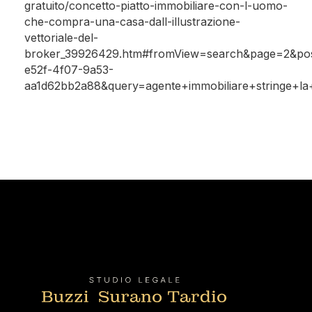
gratuito/concetto-piatto-immobiliare-con-l-uomo-
che-compra-una-casa-dall-illustrazione-
vettoriale-del-
broker_39926429.htm#fromView=search&page=2&pos
e52f-4f07-9a53-
aa1d62bb2a88&query=agente+immobiliare+stringe+l